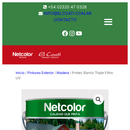
Saltar
+54 02320 47 0328
al
INFO@ELCOATI.COM.AR
CONTACTO
contenido
Facebook
Instagram
YouTube
Inicio
/
Pinturas Exterior
/
Madera
/ Protec Barniz Triple Filtro
UV