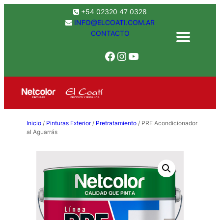
Saltar
+54 02320 47 0328
al
INFO@ELCOATI.COM.AR
CONTACTO
contenido
Facebook
Instagram
YouTube
Inicio
/
Pinturas Exterior
/
Pretratamiento
/ PRE Acondicionador
al Aguarrás