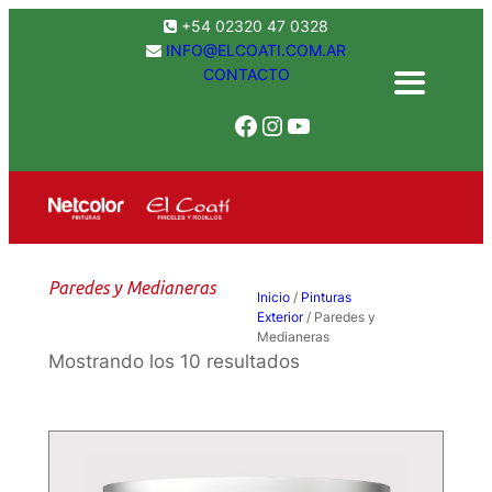
+54 02320 47 0328
INFO@ELCOATI.COM.AR
CONTACTO
Facebook
Instagram
YouTube
Paredes y Medianeras
Inicio
/
Pinturas
Exterior
/ Paredes y
Medianeras
Mostrando los 10 resultados