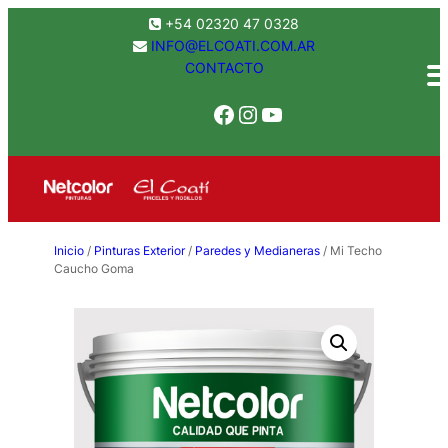
Saltar
+54 02320 47 0328
al
INFO@ELCOATI.COM.AR
CONTACTO
contenido
Facebook
Instagram
YouTube
Inicio
/
Pinturas Exterior
/
Paredes y Medianeras
/ Mi Techo
Caucho Goma