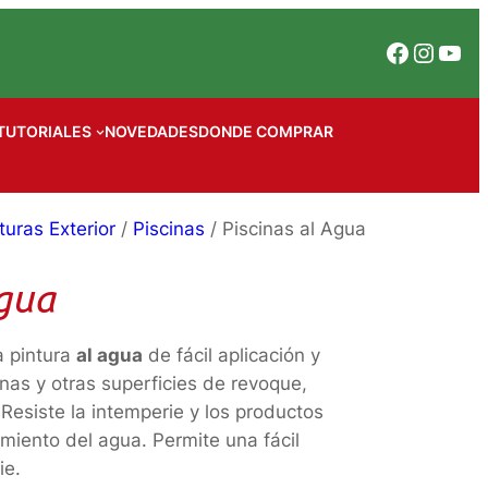
Facebook
Instagram
YouTube
TUTORIALES
NOVEDADES
DONDE COMPRAR
turas Exterior
/
Piscinas
/ Piscinas al Agua
Agua
 pintura
al agua
de fácil aplicación y
nas y otras superficies de revoque,
Resiste la intemperie y los productos
tamiento del agua. Permite una fácil
ie.