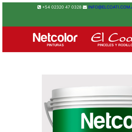
Saltar
+54 02320 47 0328
INFO@ELCOATI.COM.
al
contenido