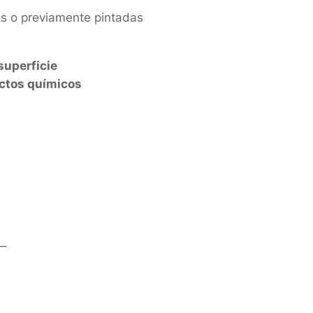
as o previamente pintadas
 superficie
uctos químicos
–