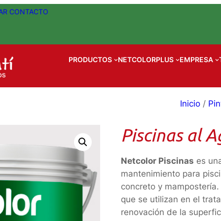
AR
CONTACTO
PRODUCTOS
NETCOLORPLUS
EMPRESA
Inicio
/
Pin
Piscinas al 
Netcolor Piscinas
es una
mantenimiento para pisci
concreto y mampostería. 
que se utilizan en el tra
renovación de la superfic