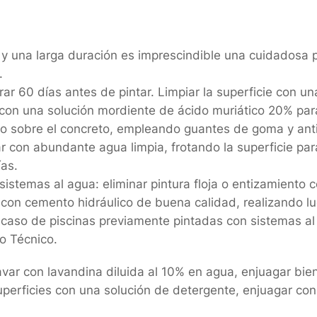
 una larga duración es imprescindible una cuidadosa pr
.
ar 60 días antes de pintar. Limpiar la superficie con u
con una solución mordiente de ácido muriático 20% para
cido sobre el concreto, empleando guantes de goma y anti
r con abundante agua limpia, frotando la superficie para
ías.
istemas al agua: eliminar pintura floja o entizamiento 
s con cemento hidráulico de buena calidad, realizando l
 caso de piscinas previamente pintadas con sistemas al 
o Técnico.
var con lavandina diluida al 10% en agua, enjuagar bien
superficies con una solución de detergente, enjuagar co