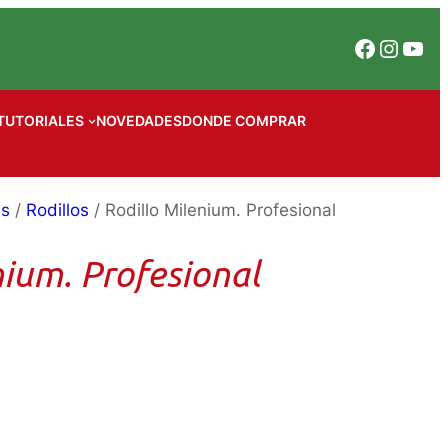
Facebook
Instagram
YouTube
TUTORIALES
NOVEDADES
DONDE COMPRAR
es
/
Rodillos
/ Rodillo Milenium. Profesional
nium. Profesional