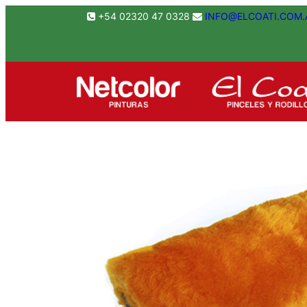
Saltar
+54 02320 47 0328
INFO@ELCOATI.COM.
al
contenido