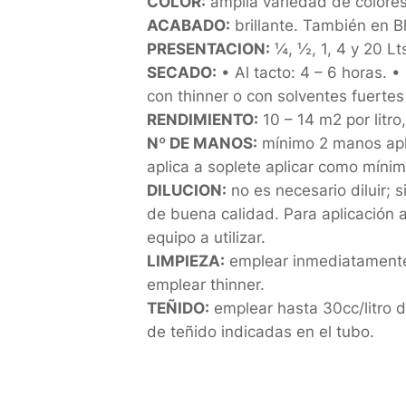
COLOR:
amplia variedad de colores
ACABADO:
brillante. También en
PRESENTACION:
¼, ½, 1, 4 y 20 Lt
SECADO:
• Al tacto: 4 – 6 horas. 
con thinner o con solventes fuertes
RENDIMIENTO:
10 – 14 m2 por litro
Nº DE MANOS:
mínimo 2 manos apli
aplica a soplete aplicar como míni
DILUCION:
no es necesario diluir; 
de buena calidad. Para aplicación a
equipo a utilizar.
LIMPIEZA:
emplear inmediatamente 
emplear thinner.
TEÑIDO:
emplear hasta 30cc/litro de
de teñido indicadas en el tubo.