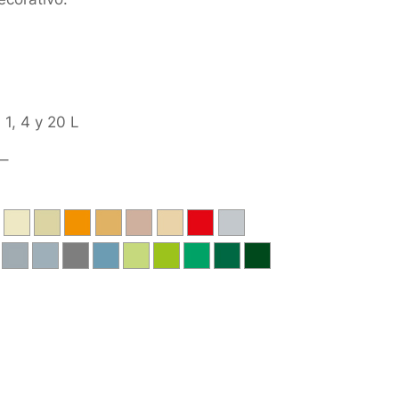
, 1, 4 y 20 L
–