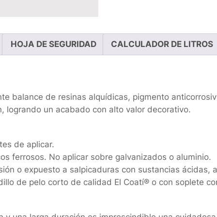
HOJA DE SEGURIDAD
CALCULADOR DE LITROS
nte balance de resinas alquídicas, pigmento anticorrosiv
n, logrando un acabado con alto valor decorativo.
es de aplicar.
cos ferrosos. No aplicar sobre galvanizados o aluminio.
ón o expuesto a salpicaduras con sustancias ácidas, al
illo de pelo corto de calidad El Coatí® o con soplete co
 y una larga duración es imprescindible una cuidadosa 