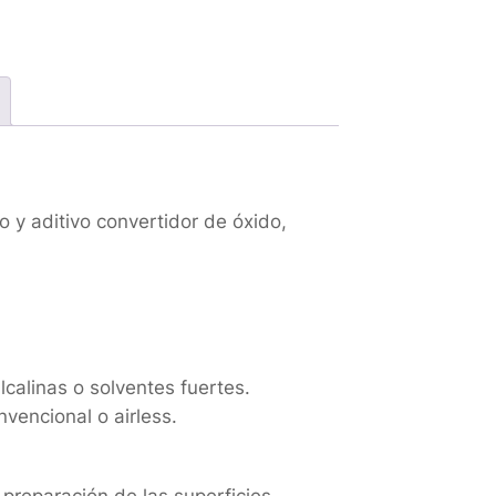
o y aditivo convertidor de óxido,
calinas o solventes fuertes.
nvencional o airless.
preparación de las superficies,