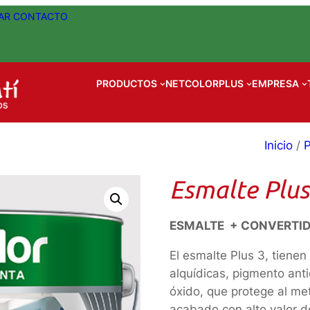
AR
CONTACTO
PRODUCTOS
NETCOLORPLUS
EMPRESA
Inicio
/
P
Esmalte Plus
ESMALTE + CONVERTID
El esmalte Plus 3, tiene
alquídicas, pigmento anti
óxido, que protege al met
acabado con alto valor d