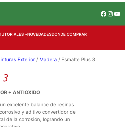
Facebook
Instagram
YouTube
TUTORIALES
NOVEDADES
DONDE COMPRAR
inturas Exterior
/
Madera
/ Esmalte Plus 3
 3
OR + ANTIOXIDO
n un excelente balance de resinas
corrosivo y aditivo convertidor de
al de la corrosión, logrando un
ecorativo.