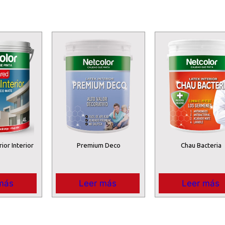
ior Interior
Premium Deco
Chau Bacteria
más
Leer más
Leer más