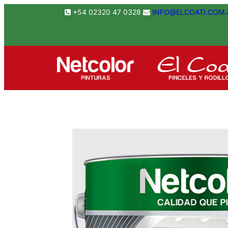
Saltar
+54 02320 47 0328
INFO@ELCOATI.COM.
al
contenido