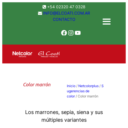
Saltar
+54 02320 47 0328
al
INFO@ELCOATI.COM.AR
CONTACTO
contenido
Facebook
Instagram
YouTube
Color marrón
Inicio
/
Netcolorplus
/
S
ugerencias de
color
/ Color marrón
Los marrones, sepia, siena y sus
múltiples variantes