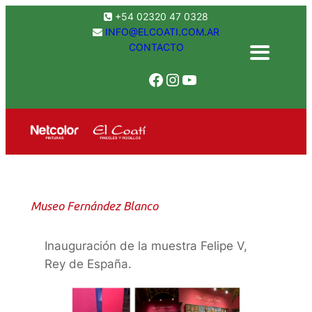
Saltar
+54 02320 47 0328
al
INFO@ELCOATI.COM.AR
CONTACTO
contenido
Facebook
Instagram
YouTube
Museo Fernández Blanco
Inauguración de la muestra Felipe V,
Rey de España.